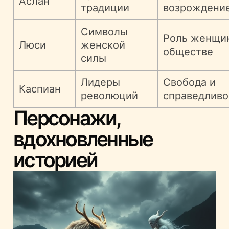
Аслан
традиции
возрождени
Символы
Роль женщи
Люси
женской
обществе
силы
Лидеры
Свобода и
Каспиан
революций
справедливо
Персонажи,
вдохновленные
историей