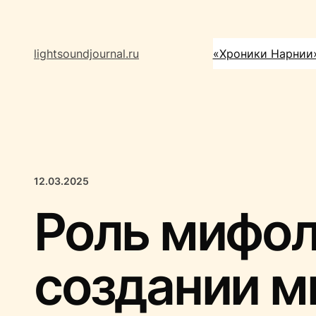
Перейти
к
содержимому
lightsoundjournal.ru
«Хроники Нарнии
12.03.2025
Роль мифол
создании м