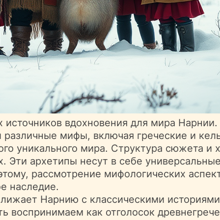
 источников вдохновения для мира Нарнии.
 различные мифы, включая греческие и кел
ого уникального мира. Структура сюжета и 
. Эти архетипы несут в себе универсальны
оэтому, рассмотрение мифологических аспек
ое наследие.
ближает Нарнию с классическими историями
ь воспринимаем как отголосок древнегрече