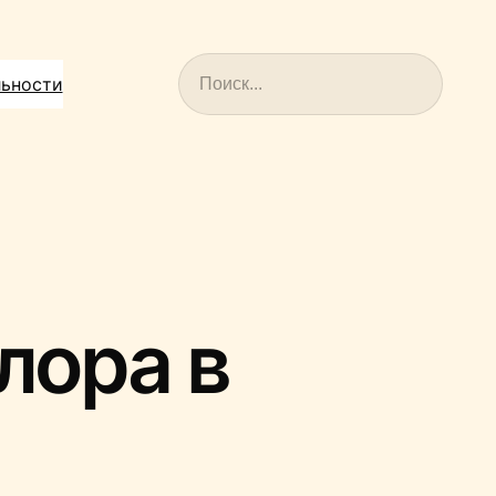
Поиск
льности
лора в