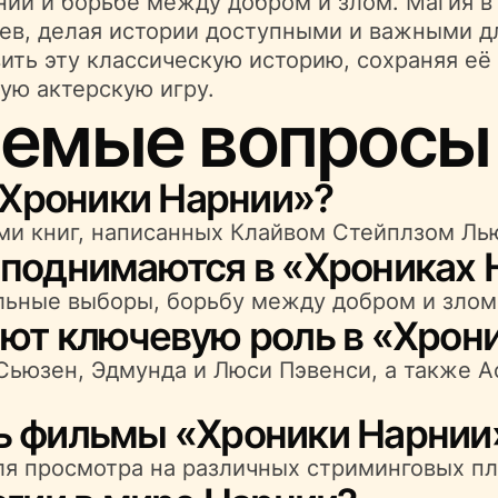
нии и борьбе между добром и злом. Магия в
ев, делая истории доступными и важными дл
ить эту классическую историю, сохраняя её
ую актерскую игру.
аемые вопросы 
 «Хроники Нарнии»?
еми книг, написанных Клайвом Стейплзом Ль
 поднимаются в «Хрониках 
ьные выборы, борьбу между добром и злом
ают ключевую роль в «Хрон
ьюзен, Эдмунда и Люси Пэвенси, а также А
ть фильмы «Хроники Нарнии
я просмотра на различных стриминговых пл