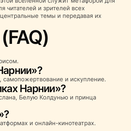
 этой вселенной служит метафорой для
я читателей и зрителей всех
 центральные темы и передавая их
(FAQ)
юисом.
Нарнии»?
, самопожертвование и искупление.
иках Нарнии»?
слана, Белую Колдунью и принца
»?
атформах и онлайн-кинотеатрах.