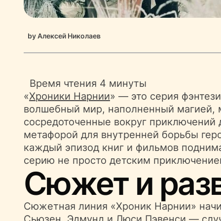
by
Алексей Николаев
Время чтения
4 минуты
«
Хроники Нарнии
» — это серия фэнтез
волшебный мир, наполненный магией,
сосредоточенные вокруг приключений д
метафорой для внутренней борьбы геро
каждый эпизод книг и фильмов поднима
серию не просто детским приключением
Сюжет и раз
Сюжетная линия «Хроник Нарнии» начин
Сьюзен, Эдмунд и Люси Пэвенси — слу