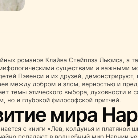
ийных романов Клайва Стейплза Льюиса, а т
 мифологическими существами и важными м
етей Пэвенси и их друзей, демонстрируют, 
ев между добром и злом, верностью и пред
ет темы этического выбора, духовности и с
, но и глубокой философской притчей.
витие мира На
ается с книги «Лев, колдунья и платяной шк
чайно попадают в волшебный мир Нарнии че