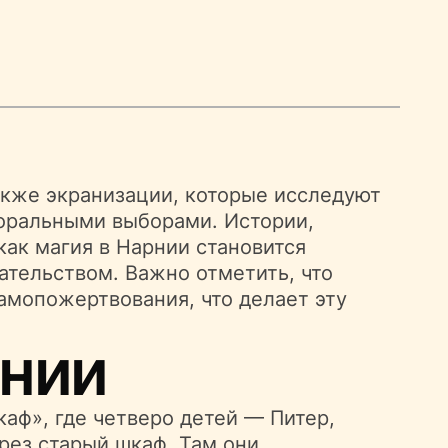
акже экранизации, которые исследуют
оральными выборами. Истории,
как магия в Нарнии становится
ательством. Важно отметить, что
амопожертвования, что делает эту
рнии
аф», где четверо детей — Питер,
рез старый шкаф. Там они