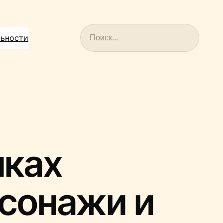
Поиск
льности
иках
рсонажи и