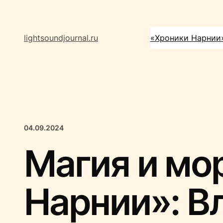
Перейти
к
содержимому
lightsoundjournal.ru
«Хроники Нарнии
04.09.2024
Магия и мо
Нарнии»: В