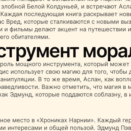
злобной Белой Колдуньей, и встречают Асла
 Каждая последующая книга раскрывает нов
ас Вред, которые сталкиваются с новыми выз
и и фильмы делают акцент на путешествии и
его обитателями.
струмент мора
роль мощного инструмента, который может б
дис использует свою магию для того, чтобы
манипуляции. В то же время, Аслан, как воп
раведливости. Важно отметить, что магия в 
как Эдмунд, которые поддаются соблазну, в 
ое место в «Хрониках Нарнии». Каждый гер
и интересами и общей пользой. Эдмунд Пэв