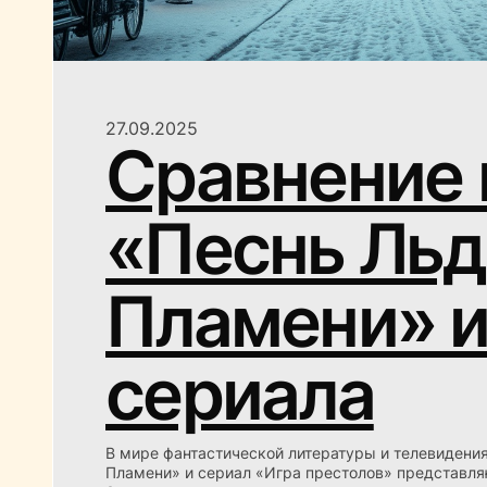
27.09.2025
Сравнение 
«Песнь Льд
Пламени» 
сериала
В мире фантастической литературы и телевидени
Пламени» и сериал «Игра престолов» представля