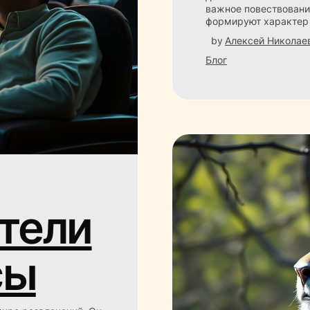
важное повествовани
формируют характер
by
Алексей Николае
Блог
тели
сы