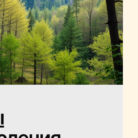
ы
сления,