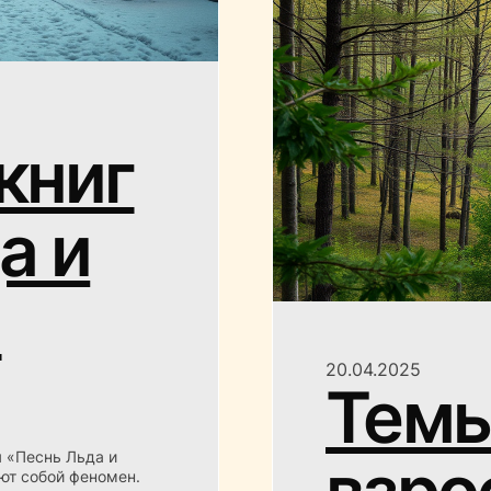
книг
а и
и
20.04.2025
Тем
я «Песнь Льда и
взро
ют собой феномен.