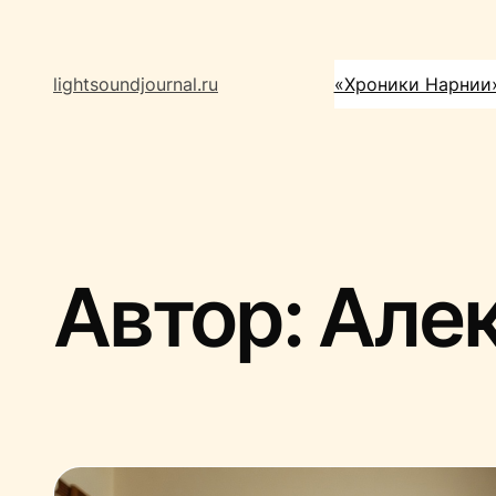
Перейти
к
содержимому
lightsoundjournal.ru
«Хроники Нарнии
Автор:
Алек