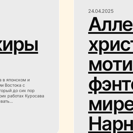
24.04.2025
Алле
киры
хрис
моти
фэнт
а в японском и
ии Востока с
торый до сих пор
мире
оих работах Куросава
ывать…
Нарн