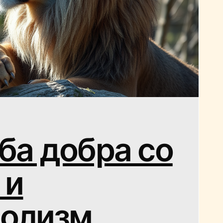
ба добра со
 и
олизм