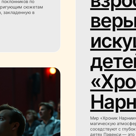
 поклонников по
нтригующим сюжетам
веры
, закладенную в
иску
дете
«Хро
Нарн
Мир «Хроник Нарнии»
магическую атмосфер
соседствуют с глубо
детях Пэвенси — это