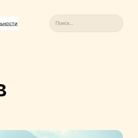
Поиск
льности
в