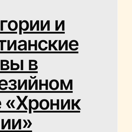
гории и
тианские
вы в
езийном
 «Хроник
ии»