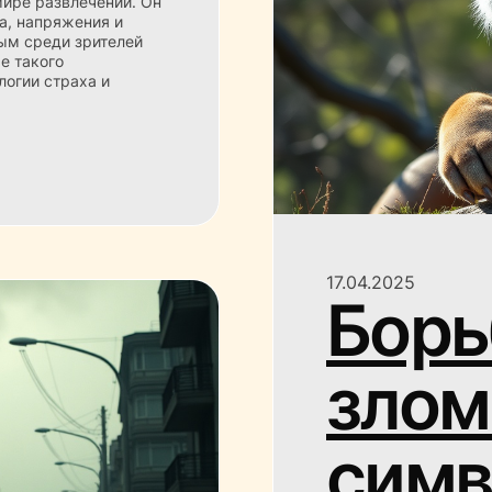
ире развлечений. Он
а, напряжения и
ным среди зрителей
е такого
логии страха и
17.04.2025
Борь
злом
симв